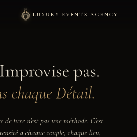
LUXURY EVENTS AGENCY
·
SURVOLEZ UNE RUBRIQUE
Soyez les bienvenu
'Improvise pas.
Maison tropézienne dédiée 
événements de prestige — 
+
4
dans le monde.
ns chaque Détail.
+
18
 de luxe n'est pas une méthode. C'est
ensité à chaque couple, chaque lieu,
+
4