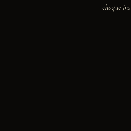
Inspirations
chaque ins
06
Contact
07