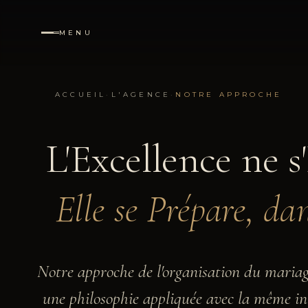
MENU
·
NAVIGATION
ACCUEIL
·
L'AGENCE
·
NOTRE APPROCHE
Accueil
01
L'Excellence ne s
Prestations
02
Elle se Prépare, da
Destinations
03
Réalisations
04
Notre approche de l'organisation du mariage
L'Agence
une philosophie appliquée avec la même int
05