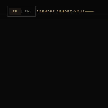
FERMER
FR
EN
PRENDRE RENDEZ-VOUS
s.
aux mariages et
sur-mesure, partout