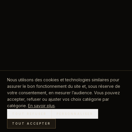
Nous utilisons des cookies et technologies similaires pour
SAINT-TROPEZ
assurer le bon fonctionnement du site et, sous réserve de
contact@luxury-events-agency.com
votre consentement, en mesurer l’audience. Vous pouvez
DIRECT
accepter, refuser ou ajuster vos choix catégorie par
+33 (6) 62 83 58 80
catégorie.
En savoir plus
.
I
F
L
T
P
TOUT REFUSER
PERSONNALISER
TOUT ACCEPTER