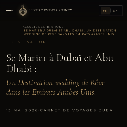
FERMER
FR
EN
LUXURY EVENTS AGENCY
·
NAVIGATION
ACCUEIL
·
DESTINATIONS
SE MARIER À DUBAÏ ET ABU DHABI : UN DESTINATION
·
WEDDING DE RÊVE DANS LES EMIRATS ARABES UNIS.
Accueil
· DESTINATION
01
Se Marier à Dubaï et Abu
Prestations
02
+
4
Dhabi :
Destinations
03
+
18
Un Destination wedding de Rêve
Réalisations
04
dans les Emirats Arabes Unis.
L'Agence
05
+
4
13 MAI 2026
·
CARNET DE VOYAGES
·
DUBAI
Inspirations
06
Contact