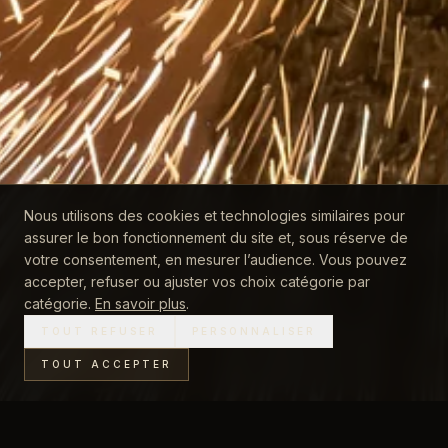
Nous utilisons des cookies et technologies similaires pour
SAINT-TROPEZ
assurer le bon fonctionnement du site et, sous réserve de
contact@luxury-events-agency.com
votre consentement, en mesurer l’audience. Vous pouvez
DIRECT
accepter, refuser ou ajuster vos choix catégorie par
DÉCOUVRIR L'HISTOIRE
+33 (6) 62 83 58 80
catégorie.
En savoir plus
.
I
F
L
T
P
TOUT REFUSER
PERSONNALISER
TOUT ACCEPTER